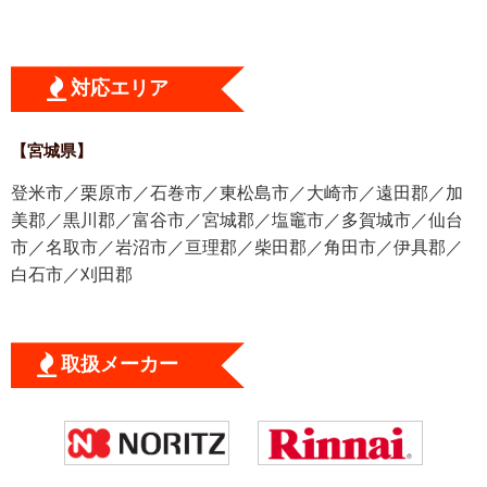
対応エリア
【宮城県】
登米市／栗原市／石巻市／東松島市／大崎市／遠田郡／加
美郡／黒川郡／富谷市／宮城郡／塩竈市／多賀城市／仙台
市／名取市／岩沼市／亘理郡／柴田郡／角田市／伊具郡／
白石市／刈田郡
取扱メーカー