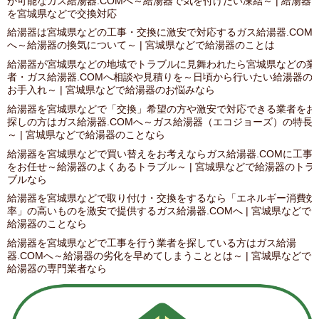
が可能なガス給湯器.COMへ～給湯器で気を付けたい凍結～ | 給湯器
を宮城県などで交換対応
給湯器は宮城県などの工事・交換に激安で対応するガス給湯器.COM
へ～給湯器の換気について～ | 宮城県などで給湯器のことは
給湯器が宮城県などの地域でトラブルに見舞われたら宮城県などの業
者・ガス給湯器.COMへ相談や見積りを～日頃から行いたい給湯器の
お手入れ～ | 宮城県などで給湯器のお悩みなら
給湯器を宮城県などで「交換」希望の方や激安で対応できる業者をお
探しの方はガス給湯器.COMへ～ガス給湯器（エコジョーズ）の特長
～ | 宮城県などで給湯器のことなら
給湯器を宮城県などで買い替えをお考えならガス給湯器.COMに工事
をお任せ～給湯器のよくあるトラブル～ | 宮城県などで給湯器のトラ
ブルなら
給湯器を宮城県などで取り付け・交換をするなら「エネルギー消費効
率」の高いものを激安で提供するガス給湯器.COMへ | 宮城県などで
給湯器のことなら
給湯器を宮城県などで工事を行う業者を探している方はガス給湯
器.COMへ～給湯器の劣化を早めてしまうこととは～ | 宮城県などで
給湯器の専門業者なら