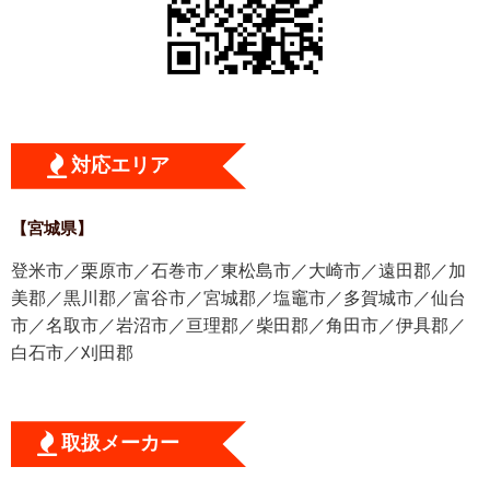
対応エリア
【宮城県】
登米市／栗原市／石巻市／東松島市／大崎市／遠田郡／加
美郡／黒川郡／富谷市／宮城郡／塩竈市／多賀城市／仙台
市／名取市／岩沼市／亘理郡／柴田郡／角田市／伊具郡／
白石市／刈田郡
取扱メーカー